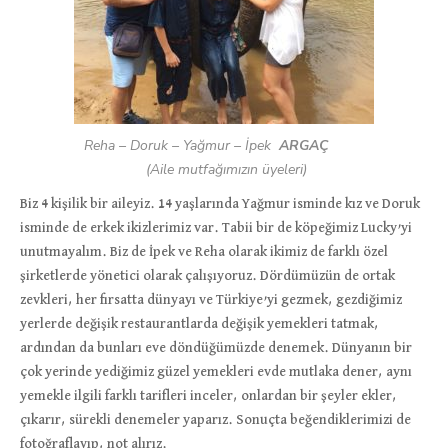
Reha
–
Doruk
–
Yağmur
–
İpek
ARGAÇ
(Aile mutfağımızın üyeleri)
Biz 4 kişilik bir aileyiz. 14 yaşlarında Yağmur isminde kız ve Doruk
isminde de erkek ikizlerimiz var. Tabii bir de köpeğimiz Lucky’yi
unutmayalım. Biz de İpek ve Reha olarak ikimiz de farklı özel
şirketlerde yönetici olarak çalışıyoruz. Dördümüzün de ortak
zevkleri, her fırsatta dünyayı ve Türkiye’yi gezmek, gezdiğimiz
yerlerde değişik restaurantlarda değişik yemekleri tatmak,
ardından da bunları eve döndüğümüzde denemek. Dünyanın bir
çok yerinde yediğimiz güzel yemekleri evde mutlaka dener, aynı
yemekle ilgili farklı tarifleri inceler, onlardan bir şeyler ekler,
çıkarır, sürekli denemeler yaparız. Sonuçta beğendiklerimizi de
fotoğraflayıp, not alırız.