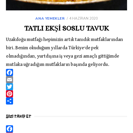
ANA YEMEKLER
POSTED
4 HAZIRAN 2020
ON
TATLI EKŞİ SOSLU TAVUK
Uzakdoğu mutfağı hepimizin artık tanıdık mutfaklarından
biri. Benim okuduğum yıllarda Türkiye’de pek
olmadığından, yurtdışına iş veya gezi amaçlı gittiğimde
mutlaka uğradığım mutfakların başında geliyordu.
F
a
E
c
m
T
e
a
w
P
b
i
i
i
P
o
l
t
n
a
BIZI TAKIP ET
o
t
t
y
k
e
e
l