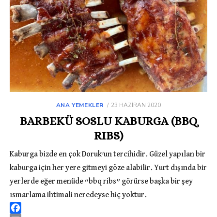
ANA YEMEKLER
POSTED
23 HAZIRAN 2020
ON
BARBEKÜ SOSLU KABURGA (BBQ
RIBS)
Kaburga bizde en çok Doruk’un tercihidir. Güzel yapılan bir
kaburga için her yere gitmeyi göze alabilir. Yurt dışında bir
yerlerde eğer menüde “bbq ribs” görürse başka bir şey
ısmarlama ihtimali neredeyse hiç yoktur.