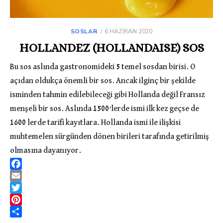
SOSLAR
POSTED
6 HAZIRAN 2020
ON
HOLLANDEZ (HOLLANDAISE) SOS
Bu sos aslında gastronomideki 5 temel sosdan birisi. O
açıdan oldukça önemli bir sos. Ancak ilginç bir şekilde
isminden tahmin edilebileceği gibi Hollanda değil Fransız
menşeli bir sos. Aslında 1500’lerde ismi ilk kez geçse de
1600 lerde tarifi kayıtlara. Hollanda ismi ile ilişkisi
muhtemelen sürgünden dönen birileri tarafında getirilmiş
olmasına dayanıyor.
F
a
E
c
m
T
e
a
w
P