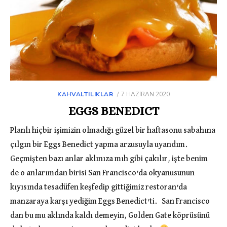
KAHVALTILIKLAR
POSTED
7 HAZIRAN 2020
ON
EGGS BENEDICT
Planlı hiçbir işimizin olmadığı güzel bir haftasonu sabahına
çılgın bir Eggs Benedict yapma arzusuyla uyandım.
Geçmişten bazı anlar aklınıza mıh gibi çakılır, işte benim
de o anlarımdan birisi San Francisco’da okyanusunun
kıyısında tesadüfen keşfedip gittiğimiz restoran’da
manzaraya karşı yediğim Eggs Benedict’ti. San Francisco
dan bu mu aklında kaldı demeyin, Golden Gate köprüsünü