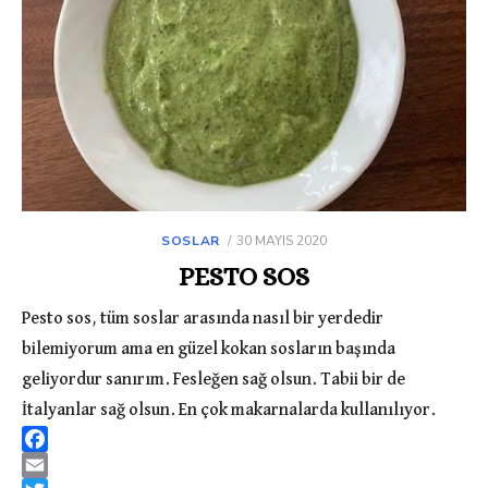
SOSLAR
POSTED
30 MAYIS 2020
ON
PESTO SOS
Pesto sos, tüm soslar arasında nasıl bir yerdedir
bilemiyorum ama en güzel kokan sosların başında
geliyordur sanırım. Fesleğen sağ olsun. Tabii bir de
İtalyanlar sağ olsun. En çok makarnalarda kullanılıyor.
F