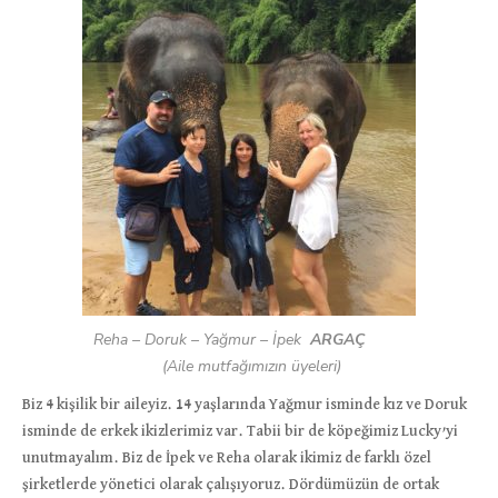
Reha
–
Doruk
–
Yağmur
–
İpek
ARGAÇ
(Aile mutfağımızın üyeleri)
Biz 4 kişilik bir aileyiz. 14 yaşlarında Yağmur isminde kız ve Doruk
isminde de erkek ikizlerimiz var. Tabii bir de köpeğimiz Lucky’yi
unutmayalım. Biz de İpek ve Reha olarak ikimiz de farklı özel
şirketlerde yönetici olarak çalışıyoruz. Dördümüzün de ortak